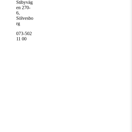
Stibyväg
en 270-
6,
Sölvesbo
rg
073-502
11 00