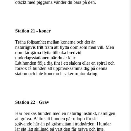
otäckt med piggarna vänder du bara på den.
Station 21 - koner
Träna följsamhet mellan konerna och det är
naturligtvis fritt fram att flytta dom som man vill. Men
dom får gärna flytta tillbaka bredvid
underlagsstationen när du är klar.
Låt hunden följa dig fint i ett slalom eller en spiral och
försök få hunden att uppmärksamma dig på denna
station och inte koner och saker runtomkring.
Station 22 - Gräv
Här berikas hunden med en naturlig instinkt, nämligen
att gräva. Bättre att hunden går utlopp för sitt
grävande här än på gräsmattan i trädgården. Hundar
lär sig lätt skillnad på vart den får gräva och inte.