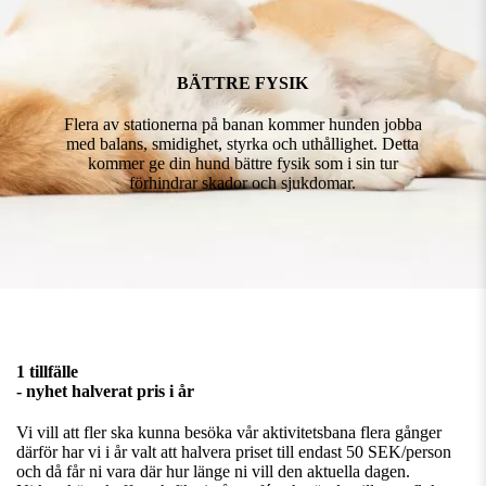
BÄTTRE FYSIK
Flera av stationerna på banan kommer hunden jobba
med balans, smidighet, styrka och uthållighet. Detta
kommer ge din hund bättre fysik som i sin tur
förhindrar skador och sjukdomar.
1 tillfälle
- nyhet halverat pris i år
Vi vill att fler ska kunna besöka vår aktivitetsbana flera gånger
därför har vi i år valt att halvera priset till endast 50 SEK/person
och då får ni vara där hur länge ni vill den aktuella dagen.