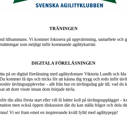
TRÄNINGEN
und tillsammans. Vi kommer fokusera på uppvärmning, samarbete och grun
tsättningar som möjligt inför kommande agilitykarriär.
DIGITALA FÖRELÄSNINGEN
tta på en digital föreläsning med agilitydomare Viktoria Lundh och Id
u kommer få tips och tricks för att känna dig trygg och redo inför täv
positiv tävlingsupplevelse – allt från hur en tävlingsdag går till, vad du 
at att dom visste innan dom började tävla.
för din allra första start eller vill få bättre koll på tävlingsupplägget –
mation men också öppen diskussion där du kan ställa frågor och dela di
na! Vi ser fram emot en inspirerande kväll fylld med agilitypepp!