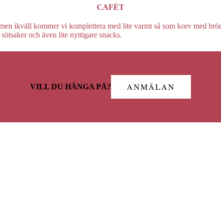
CAFÈT
t men ikväll kommer vi komplettera med lite varmt så som korv med bröd
e, sötsaker och även lite nyttigare snacks.
ANMÄLAN
VILL DU HÄNGA PÅ?