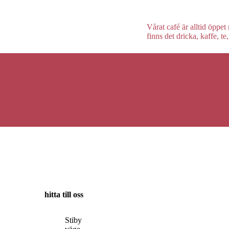
Vårat café är alltid öppe
finns det dricka, kaffe, t
hitta till oss
Stiby