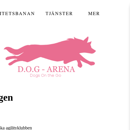
ITETSBANAN
TJÄNSTER
MER
ngen
ka agilityklubben