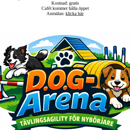
Kostnad: gratis
Cafét kommer hålla öppet
Anmälan:
klicka här