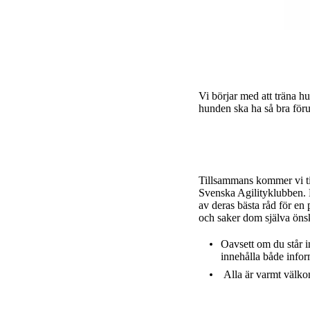
Vi börjar med att träna h
hunden ska ha så bra föru
Tillsammans kommer vi ti
Svenska Agilityklubben. D
av deras bästa råd för en 
och saker dom själva önsk
Oavsett om du står in
innehålla både infor
Alla är varmt välkom