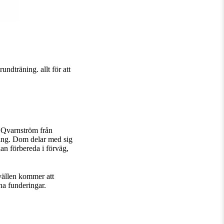
dträning. allt för att
a Qvarnström från
ling. Dom delar med sig
kan förbereda i förväg,
 kvällen kommer att
na funderingar.