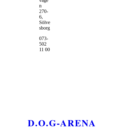
väge
n
270-
6,
Sölve
sborg
073-
502
11 00
D.O.G-ARENA