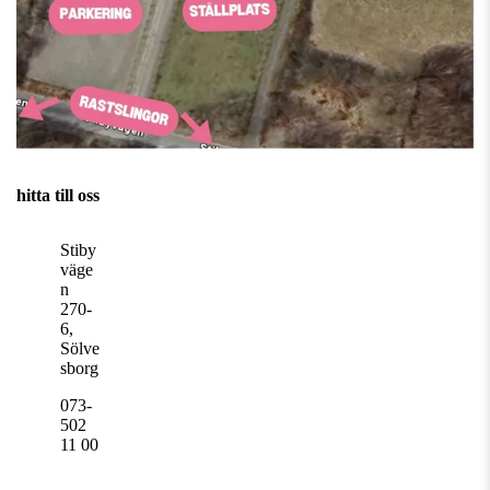
hitta till oss
Stiby
väge
n
270-
6,
Sölve
sborg
073-
502
11 00